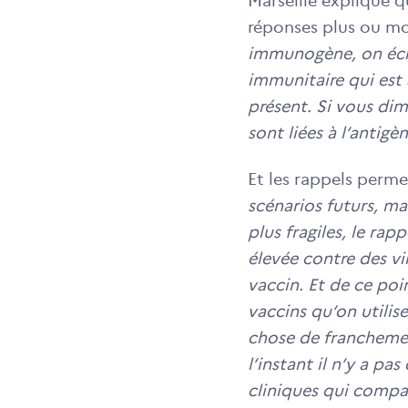
Marseille explique q
réponses plus ou mo
immunogène, on écra
immunitaire qui est
présent. Si vous di
sont liées à l’antig
Et les rappels perm
scénarios futurs, ma
plus fragiles, le ra
élevée contre des vi
vaccin. Et de ce poi
vaccins qu’on utilis
chose de franchemen
l’instant il n’y a pa
cliniques qui compa