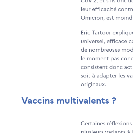
CoV-2, et s’ils ont 
leur efficacité cont
Omicron, est moind
Eric Tartour expliqu
universel, efficace 
de nombreuses modél
le moment pas concl
consistent donc actu
soit à adapter les va
originaux.
Vaccins multivalents ?
Certaines réflexions
plusieurs variants à 