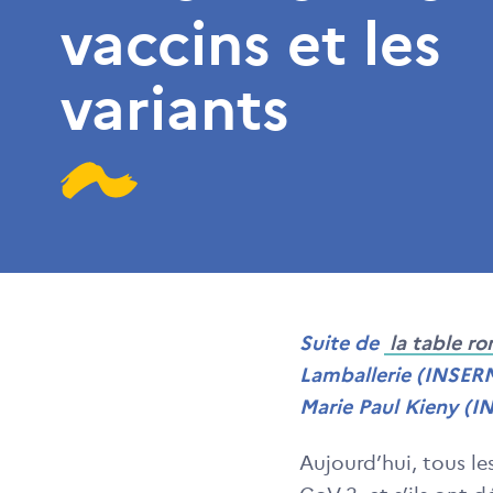
vaccins et les
variants
Suite de
la table r
Lamballerie (INSERM
Marie Paul Kieny (I
Aujourd’hui, tous le