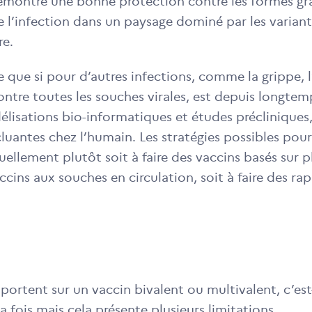
démontré une bonne protection contre les formes gr
re l’infection dans un paysage dominé par les varia
re.
e que si pour d’autres infections, comme la grippe, 
contre toutes les souches virales, est depuis longtem
isations bio-informatiques et études précliniques,
uantes chez l’humain. Les stratégies possibles pou
ellement plutôt soit à faire des vaccins basés sur p
ccins aux souches en circulation, soit à faire des ra
 portent sur un vaccin bivalent ou multivalent, c’est-
la fois mais cela présente plusieurs limitations.