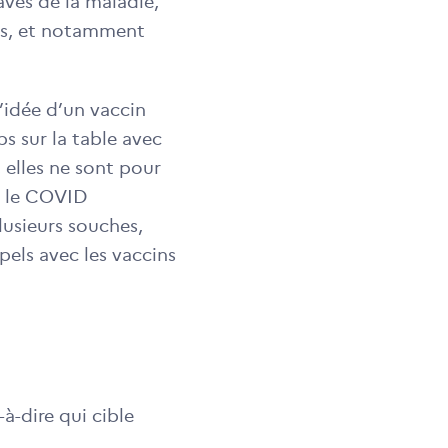
aves de la maladie,
nts, et notamment
l’idée d’un vaccin
ps sur la table avec
 elles ne sont pour
r le COVID
lusieurs souches,
ppels avec les vaccins
à-dire qui cible