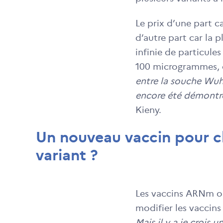
Le prix d’une part ca
d’autre part car la
infinie de particul
100 microgrammes, d
entre la souche Wuh
encore été démontré
Kieny.
Un nouveau vaccin pour 
variant ?
Les vaccins ARNm on
modifier les vaccins
Mais il y a je crois 