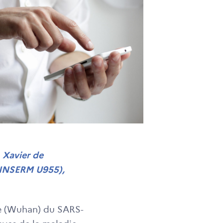
,
Xavier de
 (INSERM U955),
ale (Wuhan) du SARS-