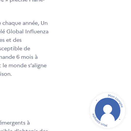
e chaque année, Un
lé Global Influenza
es et des
usceptible de
mmande 6 mois à
t le monde s’aligne
ison.
 émergents à