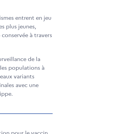
ismes entrent en jeu
s plus jeunes,
e conservée à travers
rveillance de la
 les populations à
veaux variants
inales avec une
ippe.
tion pour le vaccin