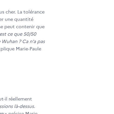
lus cher. La tolérance
er une quantité
ne peut contenir que
est ce que 50/50
e Wuhan ? Ca n’a pas
xplique Marie-Paule
t-il réellement
ssions là-dessus.
re
» précise Marie-