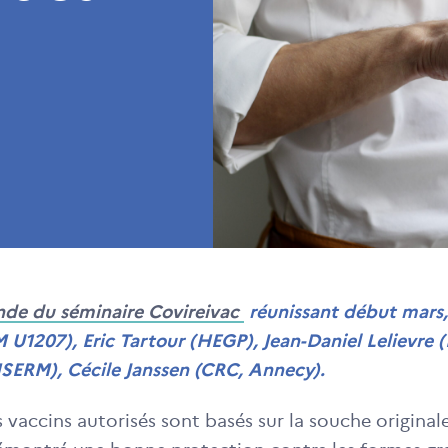
onde du séminaire Covireivac
réunissant début mars
 U1207), Eric Tartour (HEGP), Jean-Daniel Lelievre
NSERM), Cécile Janssen (CRC, Annecy)
.
s vaccins autorisés sont basés sur la souche origin