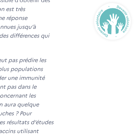
ssible d’obtenir des
 est très
ne réponse
onnues jusqu’à
des différences qui
ut pas prédire les
 plus populations
rder une immunité
nt pas dans le
concernant les
on aura quelque
uches ? Pour
des résultats d’études
ccins utilisant