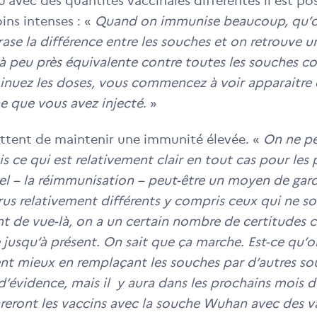
u’avec des quantités vaccinales différentes il est po
ins intenses : «
Quand on immunise beaucoup, qu’on
se la différence entre les souches et on retrouve u
 à peu près équivalente contre toutes les souches c
minuez les doses, vous commencez à voir apparaitre 
ène que vous avez injecté
. »
ettent de maintenir une immunité élevée. «
On ne pe
is ce qui est relativement clair en tout cas pour les
ppel – la réimmunisation – peut-être un moyen de ga
rus relativement différents y compris ceux qui ne so
nt de vue-là, on a un certain nombre de certitudes 
e jusqu’à présent. On sait que ça marche. Est-ce qu’
t mieux en remplaçant les souches par d’autres so
s d’évidence, mais il y aura dans les prochains mois 
reront les vaccins avec la souche Wuhan avec des va