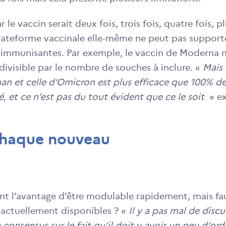
r le vaccin serait deux fois, trois fois, quatre fois, p
 plateforme vaccinale elle-même ne peut pas support
es immunisantes. Par exemple, le vaccin de Moderna 
ivisible par le nombre de souches à inclure. «
Mais 
an et celle d’Omicron est plus efficace que 100% d
, et ce n’est pas du tout évident que ce le soit
» e
chaque nouveau
t l’avantage d’être modulable rapidement, mais fau
 actuellement disponibles ? «
Il y a pas mal de discu
un consensus sur le fait qu’il doit y avoir un peu d’ord