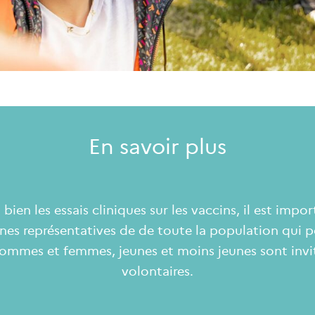
En savoir plus
bien les essais cliniques sur les vaccins, il est impor
nes représentatives de de toute la population qui po
ommes et femmes, jeunes et moins jeunes sont invi
volontaires.