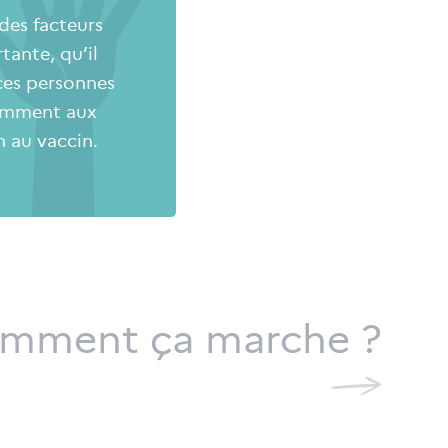
des facteurs
tante, qu’il
 ces personnes
remment aux
n au vaccin.
mment ça marche ?