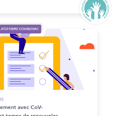
PLATEFORME COVIREIVAC
25
gement avec CoV-
est temps de renouveler