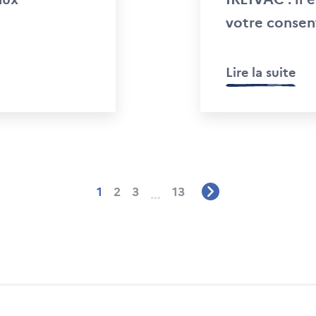
votre conse
Lire la suite
1
2
3
13
…