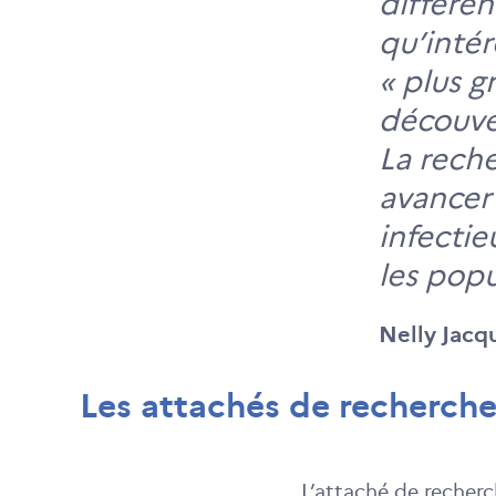
différen
qu’inté
« plus g
découve
La reche
avancer 
infecti
les popu
Nelly Jacq
Les attachés de recherche
L’attaché de recherc