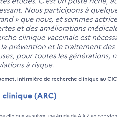
tes études. C’est un poste riche, au
ressant. Nous participons à quelqu
rand » que nous, et sommes actric
rtes et des améliorations médical
rche clinique vaccinale est nécessa
la prévention et le traitement des
euses, pour toutes les générations
lations à risque
.
uemet, infirmière de recherche clinique au CIC
 clinique (ARC)
he clinique va suivre une étude de A à Z en coordon