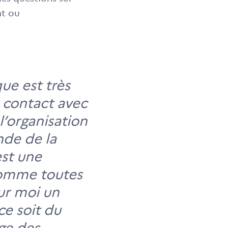
nt ou
ue est très
n contact avec
l’organisation
nde de la
est une
comme toutes
ur moi un
ce soit du
ge des