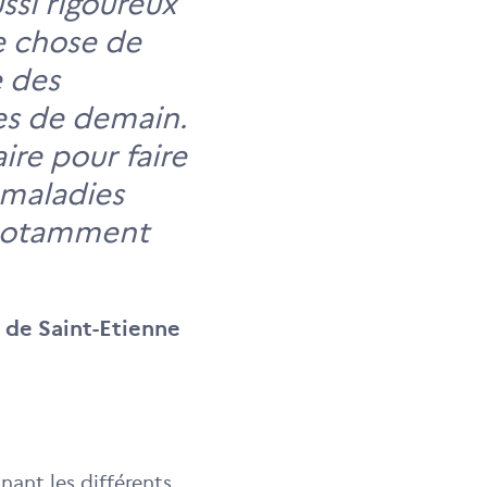
ssi rigoureux
e chose de
e des
es de demain.
ire pour faire
 maladies
, notamment
 de Saint-Etienne
nant les différents