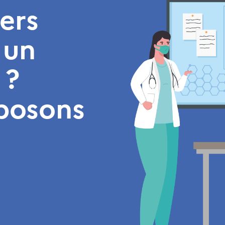
ers
 un
 ?
posons