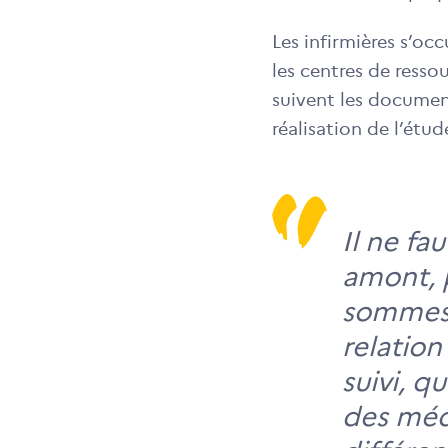
Les infirmières s’o
les centres de resso
suivent les documen
réalisation de l’étud
Il ne fa
amont, 
sommes 
relation
suivi, q
des méd