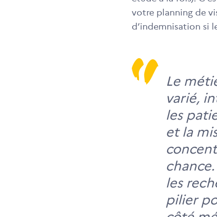
votre planning de v
d’indemnisation si l
Le métie
varié, i
les pati
et la m
concentr
chance.
les rech
pilier p
côté mé