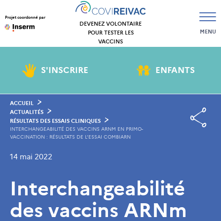
Projet coordonné par
DEVENEZ VOLONTAIRE
MENU
POUR TESTER LES
VACCINS
S'INSCRIRE
ENFANTS
ACCUEIL
ACTUALITÉS
RÉSULTATS DES ESSAIS CLINIQUES
INTERCHANGEABILITÉ DES VACCINS ARNM EN PRIMO-
VACCINATION : RÉSULTATS DE L’ESSAI COMBIARN
14 mai 2022
Interchangeabilité
des vaccins ARNm