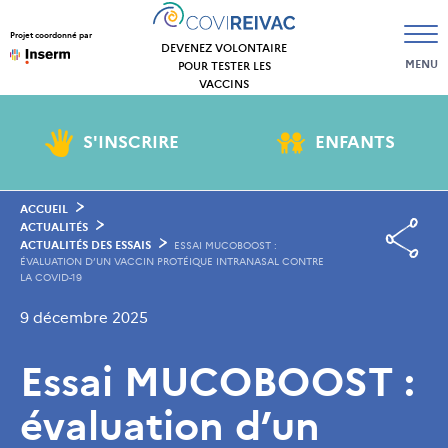
Projet coordonné par
DEVENEZ VOLONTAIRE
MENU
POUR TESTER LES
VACCINS
S'INSCRIRE
ENFANTS
ACCUEIL
ACTUALITÉS
ACTUALITÉS DES ESSAIS
ESSAI MUCOBOOST :
ÉVALUATION D’UN VACCIN PROTÉIQUE INTRANASAL CONTRE
LA COVID-19
9 décembre 2025
Essai MUCOBOOST :
évaluation d’un