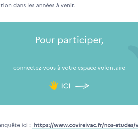
tion dans les années à venir.
Pour participer,
connectez-vous à votre espace volontaire
ICI
’enquête ici :
https://www.covireivac.fr/nos-etudes/v