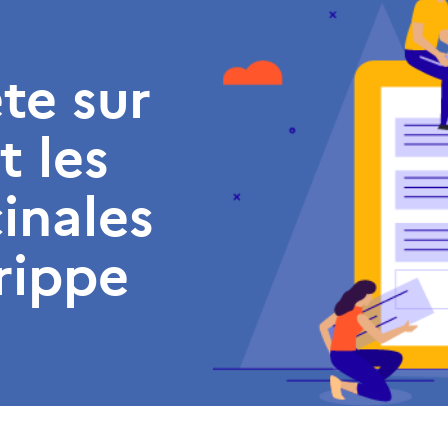
te sur
t les
inales
rippe