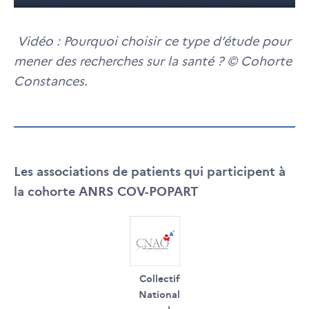
Play
Mute
Settings
Ente
full
Vidéo : Pourquoi choisir ce type d’étude pour
mener des recherches sur la santé ? © Cohorte
Constances.
Les associations de patients qui participent à
la cohorte ANRS COV-POPART
Collectif
National