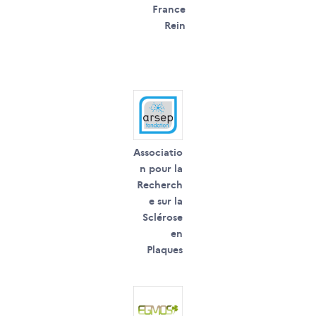
France
Rein
Associatio
n pour la
Recherch
e sur la
Sclérose
en
Plaques