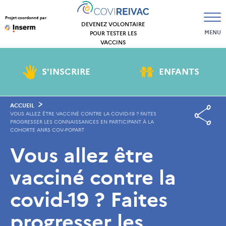
Projet coordonné par
DEVENEZ VOLONTAIRE
MENU
POUR TESTER LES
VACCINS
S'INSCRIRE
ENFANTS
ACCUEIL
VOUS ALLEZ ÊTRE VACCINÉ CONTRE LA COVID-19 ? FAITES
PROGRESSER LES CONNAISSANCES EN PARTICIPANT À LA
COHORTE ANRS COV-POPART
Vous allez être
vacciné contre la
covid-19 ? Faites
progresser les